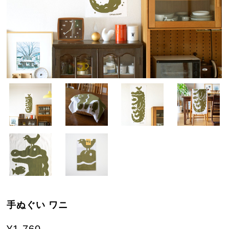
手ぬぐい ワニ