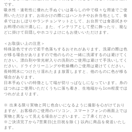
です。
吸水性・速乾性に優れた手ぬぐいは暮らしの中で様々な用途でご使
用いただけます。お出かけの際にはハンカチやお弁当包として、食
卓ではおしぼりやランチョンマットとして、お台所では食器拭きや
お料理の出汁漉しに。また、インテリアとして壁に飾ったり、籠な
どに掛けて目隠しやホコリよけにもお使いいただけます。
＜お取扱い上の注意＞
特殊染色ですので若干色落ちするおそれがあります。洗濯の際は色
が移る場合がありますので他のものと一緒に洗濯するのは避けてく
ださい。漂白剤や蛍光材入りの洗剤のご使用は避けて手洗いしてく
ださい。ドライクリーニングや乾燥機のご使用は避けてください。
長時間水につけたり濡れたまま放置しますと、他のものに色が移る
場合があります。
日本手ぬぐいの特徴として端が切りっぱなしになっています。糸の
ほつれはご使用いただくうちに落ち着き、生地端から1cm程度でほ
つれが止まります。
※ 出来る限り実物と同じ色合いになるように撮影を心がけており
ますが、お客様のご使用のパソコン、スマートフォンの画面上では
実物と異なって見える場合がございます。ご了承ください。
※ご決済完了から7営業日(土日祝を除く) 以内に商品を発送いたし
ます。